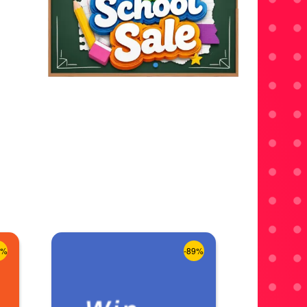
8%
-89%