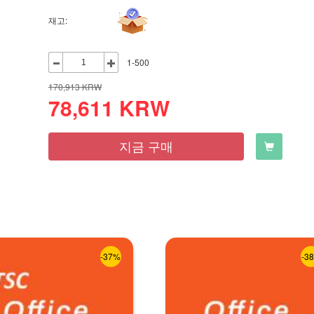
재고:
1-500
170,913
KRW
78,611
KRW
지금 구매
-37%
-3