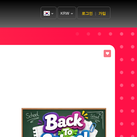
KRW
로그인
|
가입
Korea(한
국어)