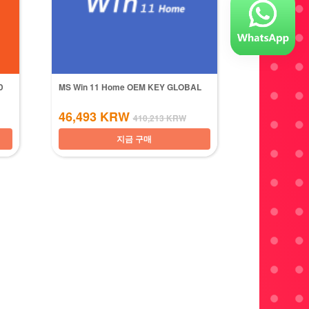
D
MS Win 11 Home OEM KEY GLOBAL
46,493
KRW
410,213
KRW
지금 구매