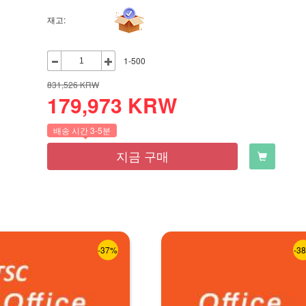
재고:
1-500
831,526
KRW
179,973
KRW
배송 시간 3-5분
지금 구매
-37%
-3