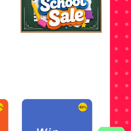
8%
-89%