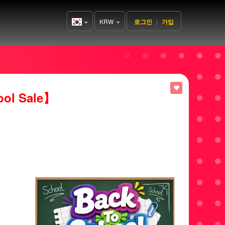
KRW
로그인
|
가입
Korea(한
국어)
ool Sale】