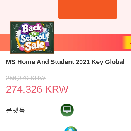
MS Home And Student 2021 Key Global
256,379
KRW
274,326
KRW
플랫폼: