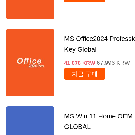
MS Office2024 Professi
Key Global
67,996
KRW
41,878
KRW
지금 구매
MS Win 11 Home OEM
GLOBAL