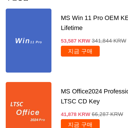
MS Win 11 Pro OEM K
Lifetime
341,844
KRW
53,587
KRW
지금 구매
MS Office2024 Professi
LTSC CD Key
66,287
KRW
41,878
KRW
지금 구매