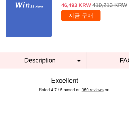
410,213
KRW
46,493
KRW
지금 구매
Description
FA