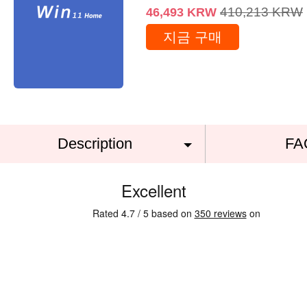
410,213
KRW
46,493
KRW
지금 구매
Description
FA