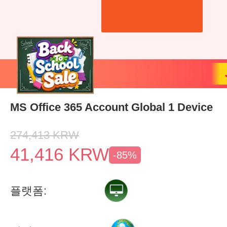
MS Office 365 Account Global 1 Device
274,413
KRW
41,416
KRW
-85%
플랫폼: