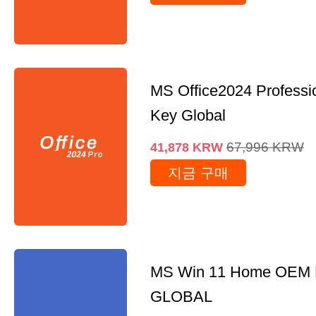
MS Office2024 Professi
Key Global
67,996
KRW
41,878
KRW
지금 구매
MS Win 11 Home OEM
GLOBAL