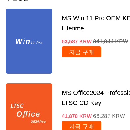
MS Win 11 Pro OEM K
Lifetime
341,844
KRW
53,587
KRW
지금 구매
MS Office2024 Professi
LTSC CD Key
66,287
KRW
41,878
KRW
지금 구매