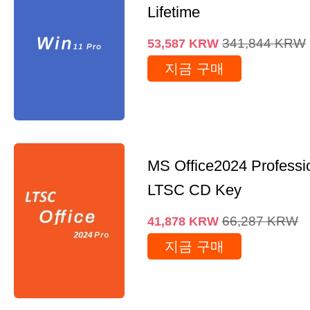
Lifetime
341,844
KRW
53,587
KRW
지금 구매
MS Office2024 Professi
LTSC CD Key
66,287
KRW
41,878
KRW
지금 구매