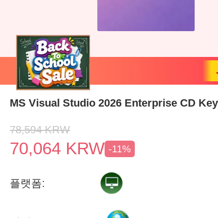
MS Visual Studio 2026 Enterprise CD Key
78,594
KRW
70,064
KRW
-11%
플랫폼: