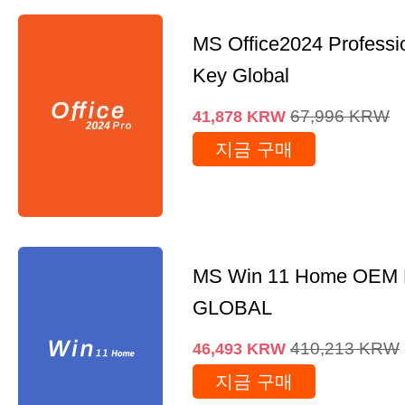
MS Office2024 Professi
Key Global
67,996
KRW
41,878
KRW
지금 구매
MS Win 11 Home OEM
GLOBAL
410,213
KRW
46,493
KRW
지금 구매