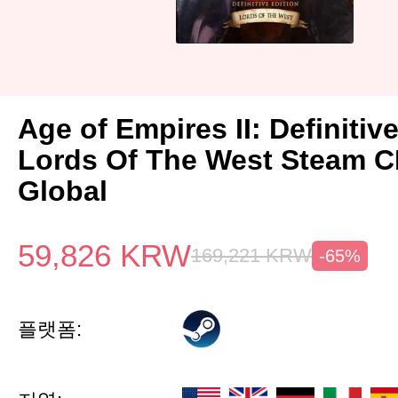
Age of Empires II: Definitiv
Lords Of The West Steam 
Global
59,826
KRW
169,221
KRW
-65%
플랫폼: